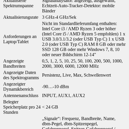
Aktualisierte
Signalanalysator: angezeigt, ausgewählt,
Spektrumspanne
Echtzeit-Auto-Tracker-Detektor: mobile
Bänder
Aktualisierungsrate
3 GHz-4 GHz/Sek
Nicht im Standardlieferumfang enthalten:
Intel Core i3 / AMD Ryzen 3 oder höher
(Intel Core i5 / AMD Ryzen 5 empfohlen) 1 x
Anforderungen an
USB 3.0/3.1/3.2 (oder USB Typ C) 1 x USB
Laptop/Tablet
2.0 (oder USB Typ C) RAM 8 GB oder mehr
SSD 128 GB oder mehr Windows 7, 8, 10
oder neuer Bildschirm 12-14″
Angezeigte
0,5, 1, 2, 5, 10, 25, 50, 100, 200, 500, 1000,
Bandbreiten
2000, 3000, 6000, 12000 MHz
Angezeigte Daten
Persistenz, Live, Max, Schwellenwert
des Spektrogramms
Angezeigter
-90…-10 dBm
Dynamikbereich
Antennenanschluss
INPUT, AUX1, AUX2
Belegter
Speicherplatz pro 24
< 24 GB
Stunden
„Signale“: Frequenz, Bandbreite, Name,
dbm-Pegel, dbm-Spitzenpegel,
Gefahrenpegel, Spitzen-Gefahrenpegel /