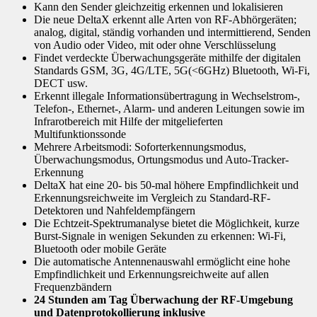
Kann den Sender gleichzeitig erkennen und lokalisieren
Die neue DeltaX erkennt alle Arten von RF-Abhörgeräten;
analog, digital, ständig vorhanden und intermittierend, Senden
von Audio oder Video, mit oder ohne Verschlüsselung
Findet verdeckte Überwachungsgeräte mithilfe der digitalen
Standards GSM, 3G, 4G/LTE, 5G(<6GHz) Bluetooth, Wi-Fi,
DECT usw.
Erkennt illegale Informationsübertragung in Wechselstrom-,
Telefon-, Ethernet-, Alarm- und anderen Leitungen sowie im
Infrarotbereich mit Hilfe der mitgelieferten
Multifunktionssonde
Mehrere Arbeitsmodi: Soforterkennungsmodus,
Überwachungsmodus, Ortungsmodus und Auto-Tracker-
Erkennung
DeltaX hat eine 20- bis 50-mal höhere Empfindlichkeit und
Erkennungsreichweite im Vergleich zu Standard-RF-
Detektoren und Nahfeldempfängern
Die Echtzeit-Spektrumanalyse bietet die Möglichkeit, kurze
Burst-Signale in wenigen Sekunden zu erkennen: Wi-Fi,
Bluetooth oder mobile Geräte
Die automatische Antennenauswahl ermöglicht eine hohe
Empfindlichkeit und Erkennungsreichweite auf allen
Frequenzbändern
24 Stunden am Tag Überwachung der RF-Umgebung
und Datenprotokollierung inklusive