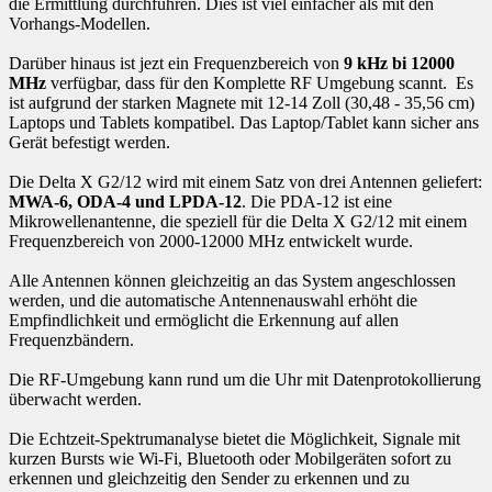
die Ermittlung durchfuhren. Dies ist viel einfacher als mit den
Vorhangs-Modellen.
Darüber hinaus ist jezt ein Frequenzbereich von
9 kHz bi 12000
MHz
verfügbar, dass für den Komplette RF Umgebung scannt. Es
ist aufgrund der starken Magnete mit 12-14 Zoll (30,48 - 35,56 cm)
Laptops und Tablets kompatibel. Das Laptop/Tablet kann sicher ans
Gerät befestigt werden.
Die Delta X G2/12 wird mit einem Satz von drei Antennen geliefert:
MWA-6, ODA-4 und LPDA-12
. Die PDA-12 ist eine
Mikrowellenantenne, die speziell für die Delta X G2/12 mit einem
Frequenzbereich von 2000-12000 MHz entwickelt wurde.
Alle Antennen können gleichzeitig an das System angeschlossen
werden, und die automatische Antennenauswahl erhöht die
Empfindlichkeit und ermöglicht die Erkennung auf allen
Frequenzbändern.
Die RF-Umgebung kann rund um die Uhr mit Datenprotokollierung
überwacht werden.
Die Echtzeit-Spektrumanalyse bietet die Möglichkeit, Signale mit
kurzen Bursts wie Wi-Fi, Bluetooth oder Mobilgeräten sofort zu
erkennen und gleichzeitig den Sender zu erkennen und zu