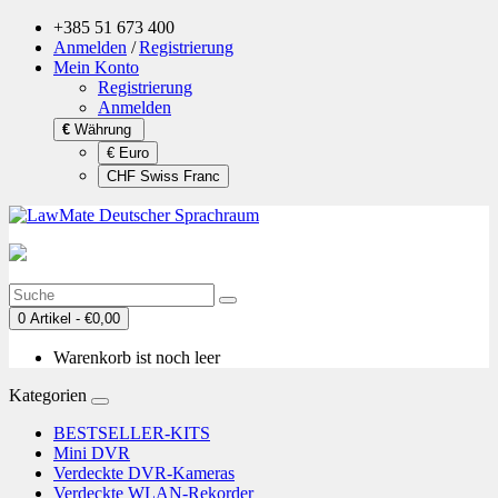
+385 51 673 400
Anmelden
/
Registrierung
Mein Konto
Registrierung
Anmelden
€
Währung
€ Euro
CHF Swiss Franc
0 Artikel - €0,00
Warenkorb ist noch leer
Kategorien
BESTSELLER-KITS
Mini DVR
Verdeckte DVR-Kameras
Verdeckte WLAN-Rekorder