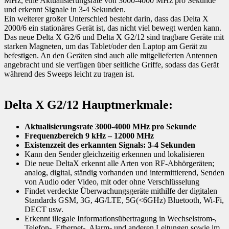
MHz, eine Aktualisierungsrate von 3000-4000 MHz pro Sekunde
und erkennt Signale in 3-4 Sekunden.
Ein weiterer großer Unterschied besteht darin, dass das Delta X
2000/6 ein stationäres Gerät ist, das nicht viel bewegt werden kann.
Das neue Delta X G2/6 und Delta X G2/12 sind tragbare Geräte mit
starken Magneten, um das Tablet/oder den Laptop am Gerät zu
befestigen. An den Geräten sind auch alle mitgelieferten Antennen
angebracht und sie verfügen über seitliche Griffe, sodass das Gerät
während des Sweeps leicht zu tragen ist.
Delta X G2/12 Hauptmerkmale:
Aktualisierungsrate 3000-4000 MHz pro Sekunde
Frequenzbereich 9 kHz – 12000 MHz
Existenzzeit des erkannten Signals: 3-4 Sekunden
Kann den Sender gleichzeitig erkennen und lokalisieren
Die neue DeltaX erkennt alle Arten von RF-Abhörgeräten;
analog, digital, ständig vorhanden und intermittierend, Senden
von Audio oder Video, mit oder ohne Verschlüsselung
Findet verdeckte Überwachungsgeräte mithilfe der digitalen
Standards GSM, 3G, 4G/LTE, 5G(<6GHz) Bluetooth, Wi-Fi,
DECT usw.
Erkennt illegale Informationsübertragung in Wechselstrom-,
Telefon-, Ethernet-, Alarm- und anderen Leitungen sowie im