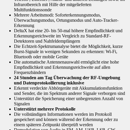
Infrarotbereich mit Hilfe der mitgelieferten
Multifunktionssonde
Mehrere Arbeitsmodi: Soforterkennungsmodus,
Überwachungsmodus, Ortungsmodus und Auto-Tracker-
Erkennung
DeltaX hat eine 20- bis 50-mal höhere Empfindlichkeit und
Erkennungsreichweite im Vergleich zu Standard-RF-
Detektoren und Nahfeldempfängern
Die Echtzeit-Spektrumanalyse bietet die Möglichkeit, kurze
Burst-Signale in wenigen Sekunden zu erkennen: Wi-Fi,
Bluetooth oder mobile Geräte
Die automatische Antennenauswahl ermöglicht eine hohe
Empfindlichkeit und Erkennungsreichweite auf allen
Frequenzbändern
24 Stunden am Tag Überwachung der RF-Umgebung
und Datenprotokollierung inklusive
Erkennt verdeckte Abhörgeräte mit Akkumulationsfunktion
und Sender, die im Spektrum anderer Signale verborgen sind
Unterstützt die Speicherung einer unbegrenzten Anzahl von
Signalen
Unterstützt mehrere Protokolle
Die vollständigen Informationen werden im Protokoll
gespeichert und können während der Erkennung oder zu
einem späteren Zeitpunkt überprüft werden
Demodulation von Audio in FM, AM, USB, LSB, CW