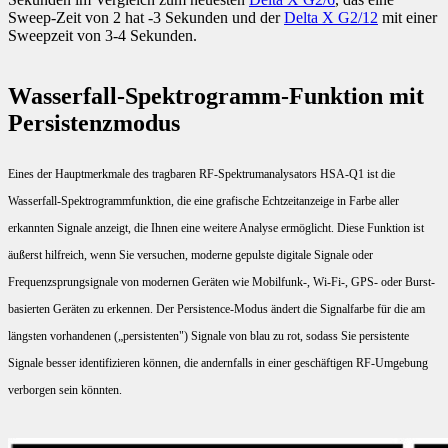
Sweep-Zeit von 2 hat -3 Sekunden und der
Delta X G2/12
mit einer
Sweepzeit von 3-4 Sekunden.
Wasserfall-Spektrogramm-Funktion mit
Persistenzmodus
Eines der Hauptmerkmale des tragbaren RF-Spektrumanalysators HSA-Q1 ist die
Wasserfall-Spektrogrammfunktion, die eine grafische Echtzeitanzeige in Farbe aller
erkannten Signale anzeigt, die Ihnen eine weitere Analyse ermöglicht. Diese Funktion ist
äußerst hilfreich, wenn Sie versuchen, moderne gepulste digitale Signale oder
Frequenzsprungsignale von modernen Geräten wie Mobilfunk-, Wi-Fi-, GPS- oder Burst-
basierten Geräten zu erkennen. Der Persistence-Modus ändert die Signalfarbe für die am
längsten vorhandenen („persistenten") Signale von blau zu rot, sodass Sie persistente
Signale besser identifizieren können, die andernfalls in einer geschäftigen RF-Umgebung
verborgen sein könnten.