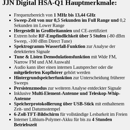
JJN Digital HSA-Q1 Hauptmerkmale:
Frequenzbereich von
1 MHz bis 13,44 GHz
Sweep-Zeit von nur 0,5 Sekunden im Full Range und
0,2
Sekunden im Lower Range
Hergestellt in Großbritannien
und CE-zertifiziert
Extrem hohe
RF-Empfindlichkeit über 5 Stufen
(-80 dBm
Sweep, -100 dBm Direct Tune)
Spektrogramm-Wasserfall-Funktion
zur Analyse der
detektierten Signale
Tune & Listen Demodulationsfunktion
mit Wide FM,
Narrow FM und AM Auswahl
Audio kann über einen internen Lautsprecher oder die
mitgelieferten Kopfhörer
gehört werden
Hintergrundspeicherfunktion
zur Unterscheidung früherer
Sweeps
Persistenzmodus
zur weiteren Analyse entdeckter Signale
Inklusive
Multi-Element-Antenne und Teleskop-Whip-
Antenne
Speicherprotokollierung über USB-Stick
mit enthaltenem
Zeit- und Datumsstempel
6-Zoll-TFT-Bildschirm
für vollständige Lesbarkeit im Freien
Interner Lithium-Polymer-Akku für bis zu
4 Stunden
Betriebszeit