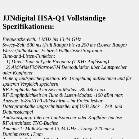
JJNdigital HSA-Q1 Vollständige
Spezifikationen:
Frequenzbereich: 1 MHz bis 13,44 GHz
Sweep-Zeit: 500 ms (Full Range) bis zu 200 ms (Lower Range)
Wasserfallfunktion: Echtzeit-Vollfarbspektrogramm
Tune-and-Listen-Funktion:
1) Direct Tune auf jede Frequenz (1 KHz Auflösung)
2) AM/WideFM/NarrowFM Demodulation über Lautsprecher
oder Kopfhörer
Hintergrundspeicherfunktion: RF-Umgebung aufzeichnen und für
späteren Vergleich speichern
RF-Empfindlichkeit im Sweep-Modus: -80 dBm max
RF-Empfindlichkeit im Tune & Listen-Modus: -100 dBm max
Anzeige: 6-Zoll-TFT-Bildschirm – im Freien lesbar
Datenprotokollierungsschnittstelle: auf USB-Stick – Zeit- und
Datumsstempel
Audioausgang: Interner Lautsprecher oder Kopfhörerbuchse
RF-Anschluss: TNC-Buchse
Antenne 1: Multi-Element 13,44 GHz – Länge 220 mm x
Durchmesser. 17mm