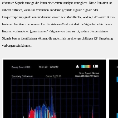
erkannten Signale anzeigt, die Ihnen eine weitere Analyse ermöglicht. Diese Funktion ist
äußerst hilfreich, wenn Sie versuchen, moderne gepulste digitale Signale oder
Frequenzsprungsignale von modernen Geräten wie Mobilfunk-, Wi-Fi-, GPS- oder Burst-
basierten Geräten zu erkennen. Der Persistence-Modus ändert die Signalfarbe für die am
längsten vorhandenen („persistenten") Signale von blau zu rot, sodass Sie persistente
Signale besser identifizieren können, die andernfalls in einer geschäftigen RF-Umgebung
verborgen sein könnten.