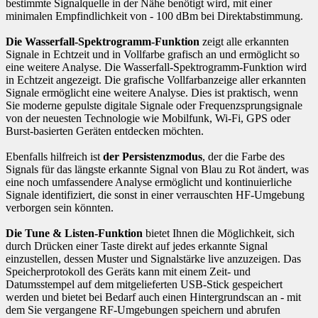
bestimmte Signalquelle in der Nähe benötigt wird, mit einer
minimalen Empfindlichkeit von - 100 dBm bei Direktabstimmung.
Die Wasserfall-Spektrogramm-Funktion
zeigt alle erkannten
Signale in Echtzeit und in Vollfarbe grafisch an und ermöglicht so
eine weitere Analyse. Die Wasserfall-Spektrogramm-Funktion wird
in Echtzeit angezeigt. Die grafische Vollfarbanzeige aller erkannten
Signale ermöglicht eine weitere Analyse. Dies ist praktisch, wenn
Sie moderne gepulste digitale Signale oder Frequenzsprungsignale
von der neuesten Technologie wie Mobilfunk, Wi-Fi, GPS oder
Burst-basierten Geräten entdecken möchten.
Ebenfalls hilfreich ist
der Persistenzmodus
, der die Farbe des
Signals für das längste erkannte Signal von Blau zu Rot ändert, was
eine noch umfassendere Analyse ermöglicht und kontinuierliche
Signale identifiziert, die sonst in einer verrauschten HF-Umgebung
verborgen sein könnten.
Die Tune & Listen-Funktion
bietet Ihnen die Möglichkeit, sich
durch Drücken einer Taste direkt auf jedes erkannte Signal
einzustellen, dessen Muster und Signalstärke live anzuzeigen. Das
Speicherprotokoll des Geräts kann mit einem Zeit- und
Datumsstempel auf dem mitgelieferten USB-Stick gespeichert
werden und bietet bei Bedarf auch einen Hintergrundscan an - mit
dem Sie vergangene RF-Umgebungen speichern und abrufen