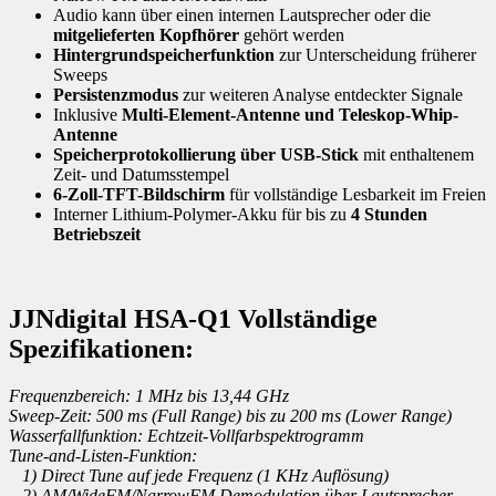
Audio kann über einen internen Lautsprecher oder die
mitgelieferten Kopfhörer
gehört werden
Hintergrundspeicherfunktion
zur Unterscheidung früherer
Sweeps
Persistenzmodus
zur weiteren Analyse entdeckter Signale
Inklusive
Multi-Element-Antenne und Teleskop-Whip-
Antenne
Speicherprotokollierung über USB-Stick
mit enthaltenem
Zeit- und Datumsstempel
6-Zoll-TFT-Bildschirm
für vollständige Lesbarkeit im Freien
Interner Lithium-Polymer-Akku für bis zu
4 Stunden
Betriebszeit
JJNdigital HSA-Q1 Vollständige
Spezifikationen:
Frequenzbereich: 1 MHz bis 13,44 GHz
Sweep-Zeit: 500 ms (Full Range) bis zu 200 ms (Lower Range)
Wasserfallfunktion: Echtzeit-Vollfarbspektrogramm
Tune-and-Listen-Funktion:
1) Direct Tune auf jede Frequenz (1 KHz Auflösung)
2) AM/WideFM/NarrowFM Demodulation über Lautsprecher