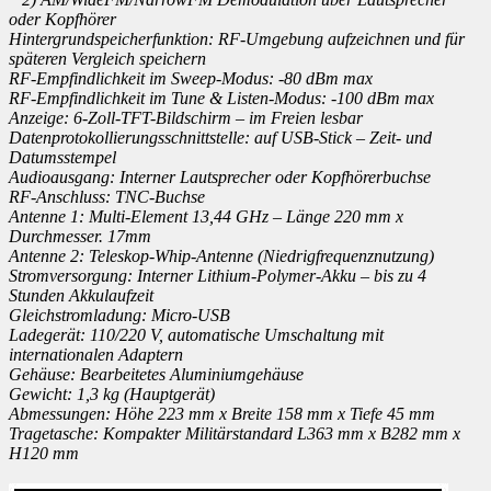
oder Kopfhörer
Hintergrundspeicherfunktion: RF-Umgebung aufzeichnen und für
späteren Vergleich speichern
RF-Empfindlichkeit im Sweep-Modus: -80 dBm max
RF-Empfindlichkeit im Tune & Listen-Modus: -100 dBm max
Anzeige: 6-Zoll-TFT-Bildschirm – im Freien lesbar
Datenprotokollierungsschnittstelle: auf USB-Stick – Zeit- und
Datumsstempel
Audioausgang: Interner Lautsprecher oder Kopfhörerbuchse
RF-Anschluss: TNC-Buchse
Antenne 1: Multi-Element 13,44 GHz – Länge 220 mm x
Durchmesser. 17mm
Antenne 2: Teleskop-Whip-Antenne (Niedrigfrequenznutzung)
Stromversorgung: Interner Lithium-Polymer-Akku – bis zu 4
Stunden Akkulaufzeit
Gleichstromladung: Micro-USB
Ladegerät: 110/220 V, automatische Umschaltung mit
internationalen Adaptern
Gehäuse: Bearbeitetes Aluminiumgehäuse
Gewicht: 1,3 kg (Hauptgerät)
Abmessungen: Höhe 223 mm x Breite 158 mm x Tiefe 45 mm
Tragetasche: Kompakter Militärstandard L363 mm x B282 mm x
H120 mm