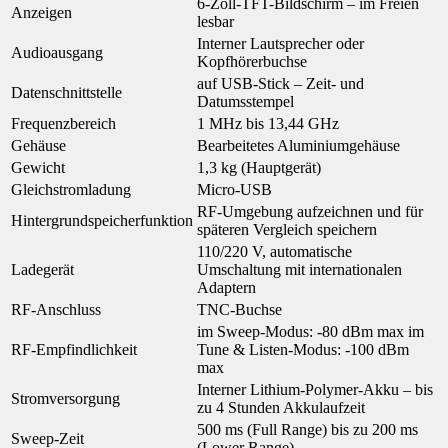
6-Zoll-TFT-Bildschirm – im Freien
Anzeigen
lesbar
Interner Lautsprecher oder
Audioausgang
Kopfhörerbuchse
auf USB-Stick – Zeit- und
Datenschnittstelle
Datumsstempel
Frequenzbereich
1 MHz bis 13,44 GHz
Gehäuse
Bearbeitetes Aluminiumgehäuse
Gewicht
1,3 kg (Hauptgerät)
Gleichstromladung
Micro-USB
RF-Umgebung aufzeichnen und für
Hintergrundspeicherfunktion
späteren Vergleich speichern
110/220 V, automatische
Ladegerät
Umschaltung mit internationalen
Adaptern
RF-Anschluss
TNC-Buchse
im Sweep-Modus: -80 dBm max im
RF-Empfindlichkeit
Tune & Listen-Modus: -100 dBm
max
Interner Lithium-Polymer-Akku – bis
Stromversorgung
zu 4 Stunden Akkulaufzeit
500 ms (Full Range) bis zu 200 ms
Sweep-Zeit
(Lower Range)