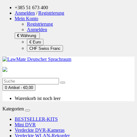
+385 51 673 400
Anmelden
/
Registrierung
Mein Konto
Registrierung
Anmelden
€
Währung
€ Euro
CHF Swiss Franc
0 Artikel - €0,00
Warenkorb ist noch leer
Kategorien
BESTSELLER-KITS
Mini DVR
Verdeckte DVR-Kameras
Verdeckte WLAN-Rekorder