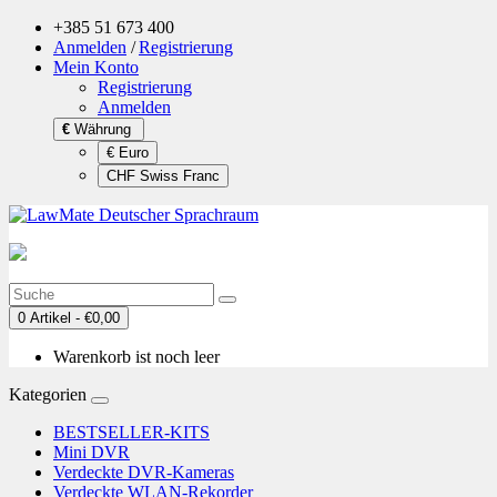
+385 51 673 400
Anmelden
/
Registrierung
Mein Konto
Registrierung
Anmelden
€
Währung
€ Euro
CHF Swiss Franc
0 Artikel - €0,00
Warenkorb ist noch leer
Kategorien
BESTSELLER-KITS
Mini DVR
Verdeckte DVR-Kameras
Verdeckte WLAN-Rekorder