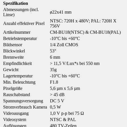
Spezifikation
Abmessungen (incl.
ø22x41 mm
Linse)
NTSC: 720H x 480V; PAL: 720H X
Anzahl effektiver Pixel
756V
Artikelnummer
CM-BU18(NTSC) & CM-BU18(PAL)
Betriebstemperatur
-10°C bis +60°C
Bildsensor
1/4 Zoll CMOS
Blickwinkel
53°
Brennweite
6 mm
Empfindlichkeit
> 11,5 V/Lux*s bei 550 nm
Gewicht
35g
Lagertemperatur
-10°C bis +60°C
Min. Beleuchtung
F1.8
Pixelgröße
5,6 µm x 5,6 µm
Rauschabstand
> 45 dB
Spannungsversorgung
DC 5 V
Stromverbrauch Kamera
0,5 W
Videoausgang
1,0 V p-p bei 75 Ω
Videosystem
NTSC & PAL
Auflösungen
480 TV-Zeilen