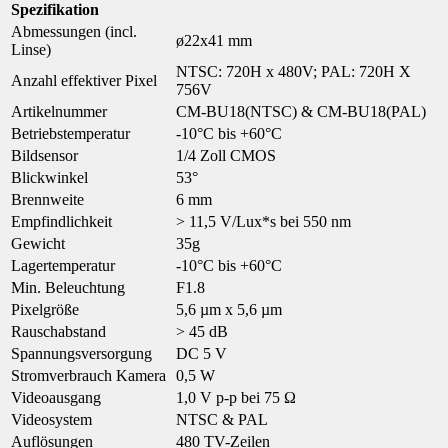
Spezifikation
Abmessungen (incl.
ø22x41 mm
Linse)
NTSC: 720H x 480V; PAL: 720H X
Anzahl effektiver Pixel
756V
Artikelnummer
CM-BU18(NTSC) & CM-BU18(PAL)
Betriebstemperatur
-10°C bis +60°C
Bildsensor
1/4 Zoll CMOS
Blickwinkel
53°
Brennweite
6 mm
Empfindlichkeit
> 11,5 V/Lux*s bei 550 nm
Gewicht
35g
Lagertemperatur
-10°C bis +60°C
Min. Beleuchtung
F1.8
Pixelgröße
5,6 µm x 5,6 µm
Rauschabstand
> 45 dB
Spannungsversorgung
DC 5 V
Stromverbrauch Kamera
0,5 W
Videoausgang
1,0 V p-p bei 75 Ω
Videosystem
NTSC & PAL
Auflösungen
480 TV-Zeilen