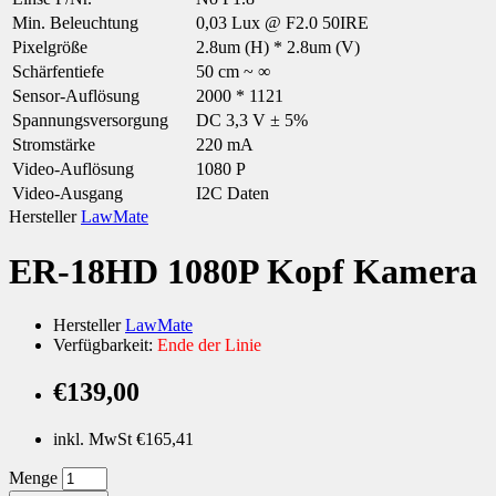
Min. Beleuchtung
0,03 Lux @ F2.0 50IRE
Pixelgröße
2.8um (H) * 2.8um (V)
Schärfentiefe
50 cm ~ ∞
Sensor-Auflösung
2000 * 1121
Spannungsversorgung
DC 3,3 V ± 5%
Stromstärke
220 mA
Video-Auflösung
1080 P
Video-Ausgang
I2C Daten
Hersteller
LawMate
ER-18HD 1080P Kopf Kamera
Hersteller
LawMate
Verfügbarkeit:
Ende der Linie
€139,00
inkl. MwSt €165,41
Menge