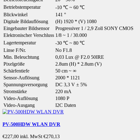
Betriebstemperatur
-10 ℃ ~ 60 ℃
Blickwinkel
141 °
Digitale Bildauflösung
(H) 1920 * (V) 1080
Eingebauter Bildsensor
Progressiver 1 / 2,9 Zoll SONY CMOS
Elektronischer Verschluss
1/8 ~ 1 / 30.000
Lagertemperatur
-30 ℃ ~ 80 ℃
Linse F/Nr.
No F1.8
Min. Beleuchtung
0,03 Lux @ F2.0 50IRE
Pixelgröße
2.8um (H) * 2.8um (V)
Schärfentiefe
50 cm ~ ∞
Sensor-Auflösung
2000 * 1121
Spannungsversorgung
DC 3,3 V ± 5%
Stromstärke
220 mA
Video-Auflösung
1080 P
Video-Ausgang
I2C Daten
PV-500HDW WLAN DVR
€227,00
inkl. MwSt €270,13