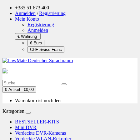
+385 51 673 400
Anmelden
/
Registrierung
Mein Konto
Registrierung
Anmelden
€
Währung
€ Euro
CHF Swiss Franc
0 Artikel - €0,00
Warenkorb ist noch leer
Kategorien
BESTSELLER-KITS
Mini DVR
Verdeckte DVR-Kameras
Verdeckte WLAN-Rekorder