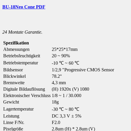
BU-18Neo Cone PDF
24 Montate Garantie.
Spezifikation
Abmessungen
25*25*17mm
Betriebsfeuchtigkeit
20 ~ 90%
Betriebstemperatur
-10 ℃ ~ 60 ℃
Bildsensor
1/2,9 "Progressive CMOS Sensor
Blickwinkel
78.2°
Brennweite
4,3 mm
Digitale Bildauflösung
(H) 1920x (V) 1080
Elektronischer Verschluss
1/8 ~ 1 / 30.000
Gewicht
18g
Lagertemperatur
-30 ℃ ~ 80 ℃
Leistung
DC 3,3 V ± 5%
Linse F/Nr.
F2.0
Pixelgröße
2.8um (H) * 2.8um (V)