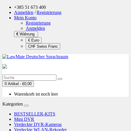
+385 51 673 400
Anmelden
/
Registrierung
Mein Konto
Registrierung
Anmelden
€
Währung
€ Euro
CHF Swiss Franc
0 Artikel - €0,00
Warenkorb ist noch leer
Kategorien
BESTSELLER-KITS
Mini DVR
Verdeckte DVR-Kameras
Verdeckte WLAN-Rekorder