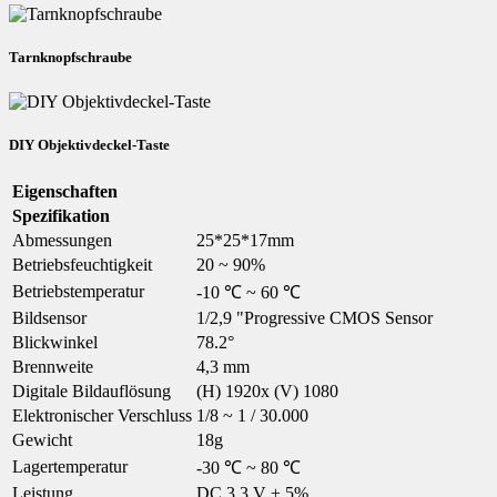
Tarnknopfschraube
DIY Objektivdeckel-Taste
Eigenschaften
Spezifikation
Abmessungen
25*25*17mm
Betriebsfeuchtigkeit
20 ~ 90%
Betriebstemperatur
-10 ℃ ~ 60 ℃
Bildsensor
1/2,9 "Progressive CMOS Sensor
Blickwinkel
78.2°
Brennweite
4,3 mm
Digitale Bildauflösung
(H) 1920x (V) 1080
Elektronischer Verschluss
1/8 ~ 1 / 30.000
Gewicht
18g
Lagertemperatur
-30 ℃ ~ 80 ℃
Leistung
DC 3,3 V ± 5%