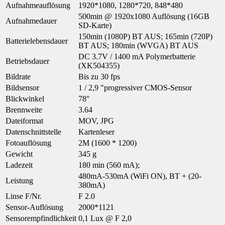
Aufnahmeauflösung
1920*1080, 1280*720, 848*480
500min @ 1920x1080 Auflösung (16GB
Aufnahmedauer
SD-Karte)
150min (1080P) BT AUS; 165min (720P)
Batterielebensdauer
BT AUS; 180min (WVGA) BT AUS
DC 3.7V / 1400 mA Polymerbatterie
Betriebsdauer
(XK504355)
Bildrate
Bis zu 30 fps
Bildsensor
1 / 2,9 "progressiver CMOS-Sensor
Blickwinkel
78°
Brennweite
3.64
Dateiformat
MOV, JPG
Datenschnittstelle
Kartenleser
Fotoauflösung
2M (1600 * 1200)
Gewicht
345 g
Ladezeit
180 min (560 mA);
480mA-530mA (WiFi ON), BT + (20-
Leistung
380mA)
Linse F/Nr.
F 2.0
Sensor-Auflösung
2000*1121
Sensorempfindlichkeit
0,1 Lux @ F 2,0