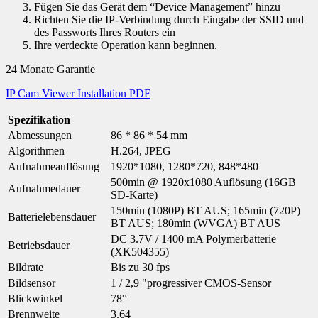
Fügen Sie das Gerät dem “Device Management” hinzu
Richten Sie die IP-Verbindung durch Eingabe der SSID und
des Passworts Ihres Routers ein
Ihre verdeckte Operation kann beginnen.
24 Monate Garantie
IP Cam Viewer Installation PDF
Spezifikation
Abmessungen
86 * 86 * 54 mm
Algorithmen
H.264, JPEG
Aufnahmeauflösung
1920*1080, 1280*720, 848*480
500min @ 1920x1080 Auflösung (16GB
Aufnahmedauer
SD-Karte)
150min (1080P) BT AUS; 165min (720P)
Batterielebensdauer
BT AUS; 180min (WVGA) BT AUS
DC 3.7V / 1400 mA Polymerbatterie
Betriebsdauer
(XK504355)
Bildrate
Bis zu 30 fps
Bildsensor
1 / 2,9 "progressiver CMOS-Sensor
Blickwinkel
78°
Brennweite
3.64