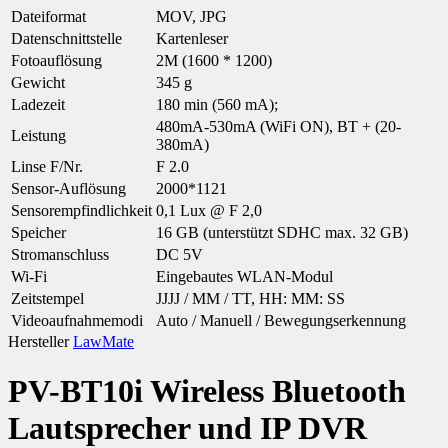
Dateiformat
MOV, JPG
Datenschnittstelle
Kartenleser
Fotoauflösung
2M (1600 * 1200)
Gewicht
345 g
Ladezeit
180 min (560 mA);
480mA-530mA (WiFi ON), BT + (20-
Leistung
380mA)
Linse F/Nr.
F 2.0
Sensor-Auflösung
2000*1121
Sensorempfindlichkeit
0,1 Lux @ F 2,0
Speicher
16 GB (unterstützt SDHC max. 32 GB)
Stromanschluss
DC 5V
Wi-Fi
Eingebautes WLAN-Modul
Zeitstempel
JJJJ / MM / TT, HH: MM: SS
Videoaufnahmemodi
Auto / Manuell / Bewegungserkennung
Hersteller
LawMate
PV-BT10i Wireless Bluetooth
Lautsprecher und IP DVR