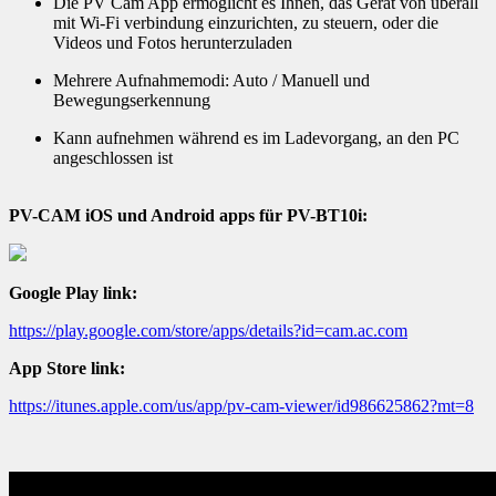
Die PV Cam App ermöglicht es Ihnen, das Gerät von überall
mit Wi-Fi verbindung einzurichten, zu steuern, oder die
Videos und Fotos herunterzuladen
Mehrere Aufnahmemodi: Auto / Manuell und
Bewegungserkennung
Kann aufnehmen während es im Ladevorgang, an den PC
angeschlossen ist
PV-CAM iOS und Android apps für PV-BT10i:
Google Play link:
https://play.google.com/store/apps/details?id=cam.ac.com
App Store link:
https://itunes.apple.com/us/app/pv-cam-viewer/id986625862?mt=8