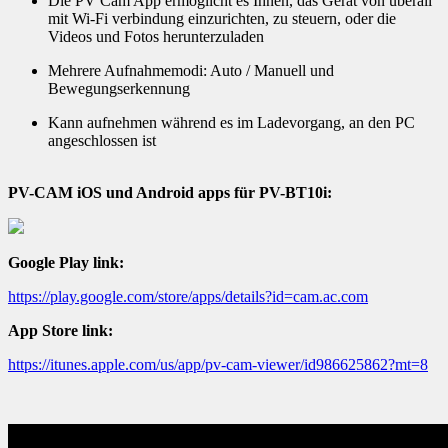
Die PV Cam App ermöglicht es Ihnen, das Gerät von überall
mit Wi-Fi verbindung einzurichten, zu steuern, oder die
Videos und Fotos herunterzuladen
Mehrere Aufnahmemodi: Auto / Manuell und
Bewegungserkennung
Kann aufnehmen während es im Ladevorgang, an den PC
angeschlossen ist
PV-CAM iOS und Android apps für PV-BT10i:
Google Play link:
https://play.google.com/store/apps/details?id=cam.ac.com
App Store link:
https://itunes.apple.com/us/app/pv-cam-viewer/id986625862?mt=8