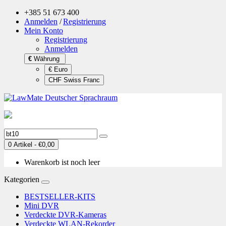
+385 51 673 400
Anmelden
/
Registrierung
Mein Konto
Registrierung
Anmelden
€
Währung
€ Euro
CHF Swiss Franc
0 Artikel - €0,00
Warenkorb ist noch leer
Kategorien
BESTSELLER-KITS
Mini DVR
Verdeckte DVR-Kameras
Verdeckte WLAN-Rekorder